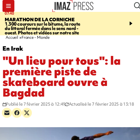
07:40
10:33
MARATHON DE LA CORNICHE
ASSOCIATIONS
Protec
1.300 coureurs sur le bitume, la route
l’enfance - une nouvelle
du littoral fermée dans le sens nord -
Stop VIF organisée à La
ouest. Photos et vidéos sur notre site
Accueil
France - Monde
En Irak
"Un lieu pour tous": la
première piste de
skateboard ouvre à
Bagdad
Publié le 7 février 2025 à 12:49
Actualisé le 7 février 2025 à 13:18