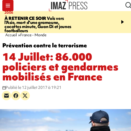
20:06
07:22
À RETENIR CE SOIR
Vols vers
JUSTICE
Le rappeur M
l'Asie, mort d'une gramoune,
Squale condamné à deu
cocottes minute, Guan Di et jeunes
des violences sur deux
footballeurs
Accueil
France - Monde
Prévention contre le terrorisme
14 Juillet: 86.000
policiers et gendarmes
mobilisés en France
Publié le 12 juillet 2017 à 19:21