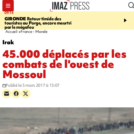
09:14
13:09
GIRONDE
Retour timide des
CONFLIT
Des échanges
touristes au Porge, encore meurtri
font cinq morts en Ukrai
par le mégafeu
Russie
Accueil
France - Monde
Irak
45.000 déplacés par les
combats de l'ouest de
Mossoul
Publié le 5 mars 2017 à 13:07