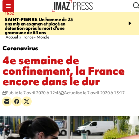
16:32
21:08
SAINT-PIERRE
Un homme de 23
MONDE
Arabie saoudit
ans mis en examen et placé en
et Turquie scellent un p
détention après la mort d'une
défense en pleine guerr
gramoune de 84 ans
Orient
Accueil
France - Monde
Coronavirus
4e semaine de
confinement, la France
encore dans le dur
Publié le 7 avril 2020 à 12:46
Actualisé le 7 avril 2020 à 13:17