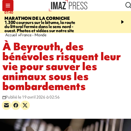
07:40
10:33
MARATHON DE LA CORNICHE
ASSOCIATIONS
Protec
1.300 coureurs sur le bitume, la route
l’enfance - une nouvelle
du littoral fermée dans le sens nord -
Stop VIF organisée à La
ouest. Photos et vidéos sur notre site
Accueil
France - Monde
À Beyrouth, des
bénévoles risquent leur
vie pour sauver les
animaux sous les
bombardements
Publié le 19 avril 2026 à 02:56