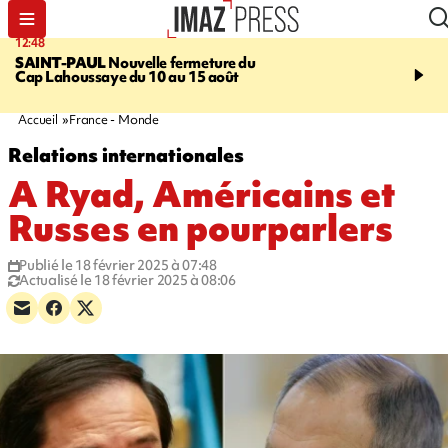
12:48
14:23
SAINT-PAUL
Nouvelle fermeture du
AFRIQUE DU SUD
Aprè
Cap Lahoussaye du 10 au 15 août
massif de migrants, la p
main-d'œuvre dans la na
ciel
Accueil
France - Monde
Relations internationales
A Ryad, Américains et
Russes en pourparlers
Publié le 18 février 2025 à 07:48
Actualisé le 18 février 2025 à 08:06