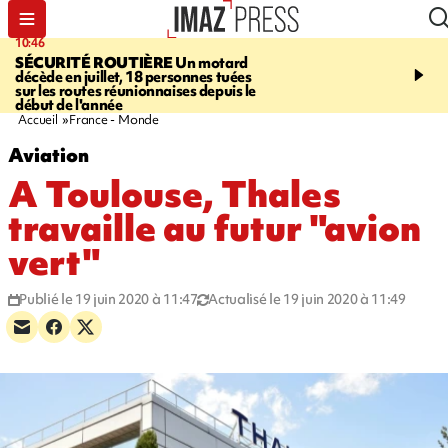
10:46
13:49
SÉCURITÉ ROUTIÈRE
Un motard
JUSTICE
Violences sexu
décède en juillet, 18 personnes tuées
mineurs - un courrier d
sur les routes réunionnaises depuis le
pointe les défaillances 
début de l'année
Accueil
France - Monde
Aviation
A Toulouse, Thales
travaille au futur "avion
vert"
Publié le 19 juin 2020 à 11:47
Actualisé le 19 juin 2020 à 11:49