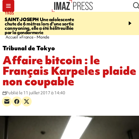
19:05
20:44
SAINT-JOSEPH
Une adolescente
À RETENIR CE SOIR
G
chute de 6 mètres lors d'une sortie
rouée de coups, cycliste,
cannyoning, elle a été hélitreuillée
personne disparue et c
par la gendarmerie
para-natation
Accueil
France - Monde
Tribunal de Tokyo
Affaire bitcoin : le
Français Karpeles plaide
non coupable
Publié le 11 juillet 2017 à 14:40