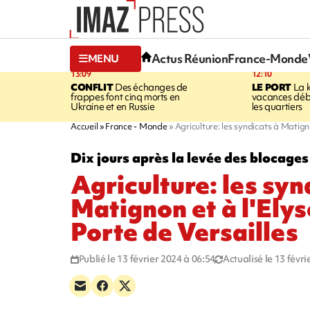
Actus Réunion
France-Monde
MENU
13:09
12:10
CONFLIT
Des échanges de
LE PORT
La 
frappes font cinq morts en
vacances dé
Ukraine et en Russie
les quartiers
Accueil
France - Monde
Agriculture: les syndicats à Matign
Dix jours après la levée des blocages
Agriculture: les syn
Matignon et à l'Elys
Porte de Versailles
Publié le 13 février 2024 à 06:54
Actualisé le 13 févr