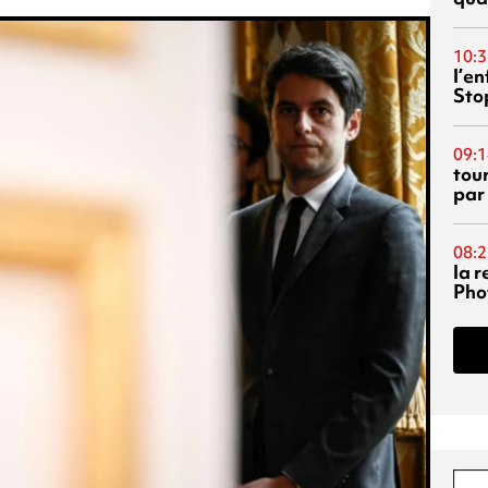
10:3
l’e
Sto
09:1
tou
par
08:2
la 
Phot