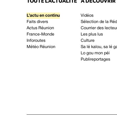
TOUTE L’ACTUALITÉ
À DÉCOUVRIR
L’actu en continu
Vidéos
Faits divers
Sélection de la Ré
Actus Réunion
Courrier des lecteu
France-Monde
Les plus lus
Inforoutes
Culture
Météo Réunion
Sa lé kalou, sa lé
Lo gou mon péi
Publireportages