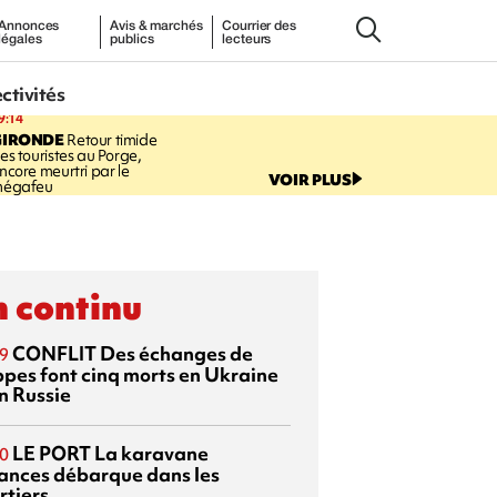
Annonces
Avis & marchés
Courrier des
légales
publics
lecteurs
ectivités
9:14
GIRONDE
Retour timide
es touristes au Porge,
ncore meurtri par le
VOIR PLUS
égafeu
 continu
CONFLIT
Des échanges de
9
ppes font cinq morts en Ukraine
n Russie
LE PORT
La karavane
0
ances débarque dans les
rtiers