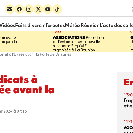
Vidéos
Faits divers
Inforoutes
Météo Réunion
L’actu des coll
10:33
0
karavane
ASSOCIATIONS
Protection
barque dans
de l’enfance - une nouvelle
d
rencontre Stop VIF
e
organisée à La Réunion
m
on et à l'Elysée avant la Porte de Versailles
dicats à
En
ée avant la
13:0
fra
et e
ier 2024 à 07:15
12:1
vac
qua