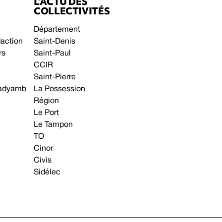
L’ACTU DES
COLLECTIVITÉS
Département
daction
Saint-Denis
rs
Saint-Paul
CCIR
Saint-Pierre
 gadyamb
La Possession
Région
Le Port
Le Tampon
TO
Cinor
Civis
Sidélec