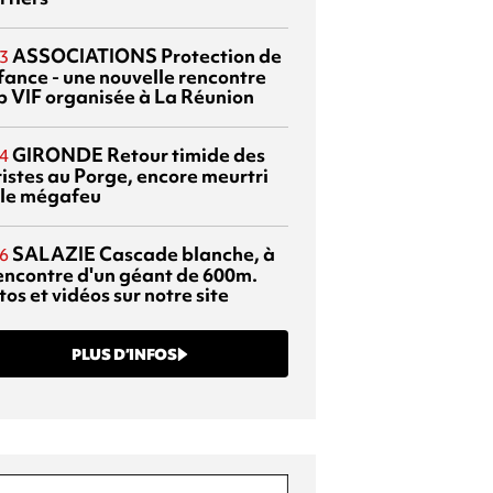
ASSOCIATIONS
Protection de
3
nfance - une nouvelle rencontre
p VIF organisée à La Réunion
GIRONDE
Retour timide des
4
ristes au Porge, encore meurtri
 le mégafeu
SALAZIE
Cascade blanche, à
6
rencontre d'un géant de 600m.
os et vidéos sur notre site
PLUS D’INFOS