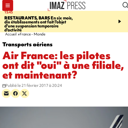
15:45
17:17
RESTAURANTS, BARS
En six mois,
"LE DERNIER REFUG
dix établissements ont fait l'objet
Angeles, un homme vit 
d'une suspension temporaire
panneau publicitaire po
d'activité
promouvoir un film Netf
Accueil
France - Monde
Transports aériens
Air France: les pilotes
ont dit "oui" à une filiale,
et maintenant?
Publié le 21 février 2017 à 20:24