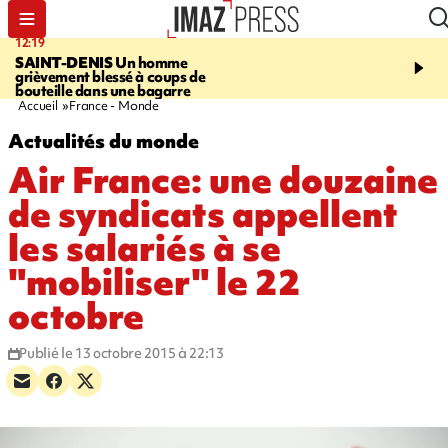
12:19
20:01
SAINT-DENIS
Un homme
A RETENIR CE SOIR
Ac
grièvement blessé à coups de
travail, bagarre à la gar
bouteille dans une bagarre
requin et Christophe L
Accueil
France - Monde
Actualités du monde
Air France: une douzaine
de syndicats appellent
les salariés à se
"mobiliser" le 22
octobre
Publié le 13 octobre 2015 à 22:13