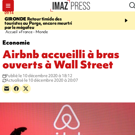
09:14
13:09
GIRONDE
Retour timide des
CONFLIT
Des échanges
touristes au Porge, encore meurtri
font cinq morts en Ukrai
par le mégafeu
Russie
Accueil
France - Monde
Economie
Airbnb accueilli à bras
ouverts à Wall Street
Publié le 10 décembre 2020 à 18:12
Actualisé le 10 décembre 2020 à 20:07