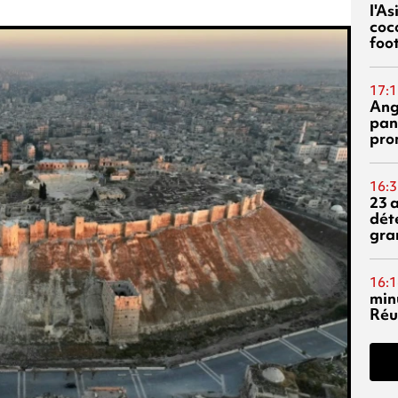
l'A
coc
foo
17:1
Ang
pan
pro
16:3
23 
dét
gra
16:1
min
Réu