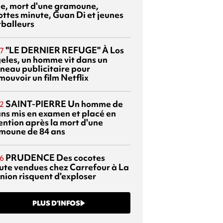
sie, mort d'une gramoune,
ottes minute, Guan Di et jeunes
tballeurs
"LE DERNIER REFUGE"
À Los
7
eles, un homme vit dans un
neau publicitaire pour
mouvoir un film Netflix
SAINT-PIERRE
Un homme de
2
ans mis en examen et placé en
ention après la mort d'une
moune de 84 ans
PRUDENCE
Des cocotes
6
ute vendues chez Carrefour à La
nion risquent d'exploser
PLUS D’INFOS