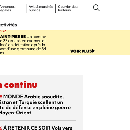
Annonces
Avis & marchés
Courrier des
légales
publics
lecteurs
ectivités
6:32
AINT-PIERRE
Un homme
e 23 ans mis en examen et
lacé en détention après la
ort d'une gramoune de 84
VOIR PLUS
ns
 continu
MONDE
Arabie saoudite,
8
istan et Turquie scellent un
te de défense en pleine guerre
Moyen-Orient
À RETENIR CE SOIR
Vols vers
6