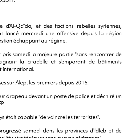
d'Al-Qaïda, et des factions rebelles syriennes,
nt lancé mercredi une offensive depuis la région
 bastion échappant au régime.
nt pris samedi la majeure partie "sans rencontrer de
tteignant la citadelle et s'emparant de bâtiments
 international.
ses sur Alep, les premiers depuis 2016.
é leur drapeau devant un poste de police et déchiré un
FP.
était capable "de vaincre les terroristes".
rogressé samedi dans les provinces d'Idleb et de
alités stratégiques sans aucune résistance".