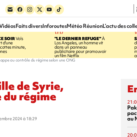
Vidéos
Faits divers
Inforoutes
Météo Réunion
L’actu des coll
17:17
1
CE SOIR
Vols
"LE DERNIER REFUGE"
À
S
rt d'une
Los Angeles, un homme vit
d
cottes minute,
dans un panneau
p
unes
publicitaire pour promouvoir
m
un film Netflix
a
échappe au contrôle du régime selon une ONG
lle de Syrie,
En
e du régime
21:0
Pak
pac
au 
cembre 2024 à 18:29
20:0