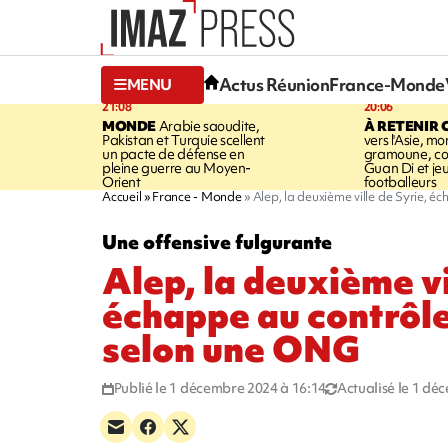
Actus Réunion
France-Monde
MENU
21:08
20:06
MONDE
Arabie saoudite,
À RETENIR 
Pakistan et Turquie scellent
vers l'Asie, mo
un pacte de défense en
gramoune, co
pleine guerre au Moyen-
Guan Di et je
Orient
footballeurs
Accueil
France - Monde
Alep, la deuxième ville de Syrie, 
Une offensive fulgurante
Alep, la deuxième vi
échappe au contrôl
selon une ONG
Publié le 1 décembre 2024 à 16:14
Actualisé le 1 dé