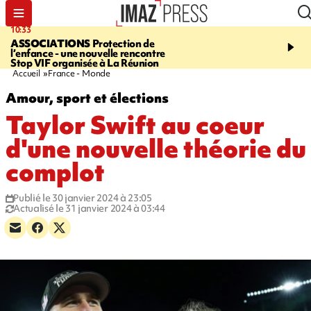
10:33
15:03
ASSOCIATIONS
Protection de
CANADA
Vaste feu de 
l’enfance - une nouvelle rencontre
l'ouest du pays, 20.000 
Stop VIF organisée à La Réunion
l'état d'urgence déclaré
Accueil
France - Monde
Amour, sport et élections
Taylor Swift au coeur
d'une nouvelle théorie du
complot
Publié le 30 janvier 2024 à 23:05
Actualisé le 31 janvier 2024 à 03:44