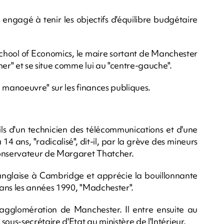
s engagé à tenir les objectifs d'équilibre budgétaire
School of Economics, le maire sortant de Manchester
r" et se situe comme lui au "centre-gauche".
e manoeuvre" sur les finances publiques.
ils d'un technicien des télécommunications et d'une
14 ans, "radicalisé", dit-il, par la grève des mineurs
onservateur de Margaret Thatcher.
e anglaise à Cambridge et apprécie la bouillonnante
ans les années 1990, "Madchester".
l'agglomération de Manchester. Il entre ensuite au
us-secrétaire d'Etat au ministère de l'Intérieur.