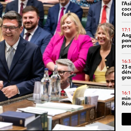
l'A
coc
foo
17:1
Ang
pan
pro
16:3
23 
dét
gra
16:1
min
Réu