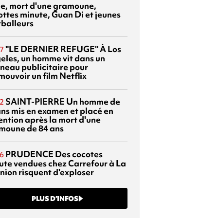
sie, mort d'une gramoune,
ottes minute, Guan Di et jeunes
tballeurs
"LE DERNIER REFUGE"
À Los
7
eles, un homme vit dans un
neau publicitaire pour
mouvoir un film Netflix
SAINT-PIERRE
Un homme de
2
ans mis en examen et placé en
ention après la mort d'une
moune de 84 ans
PRUDENCE
Des cocotes
6
ute vendues chez Carrefour à La
nion risquent d'exploser
PLUS D’INFOS