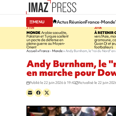
Actus Réunion
France-Monde
MENU
21:08
20:06
MONDE
Arabie saoudite,
À RETENIR 
Pakistan et Turquie scellent
vers l'Asie, mo
un pacte de défense en
gramoune, co
pleine guerre au Moyen-
Guan Di et je
Orient
footballeurs
Accueil
France - Monde
Andy Burnham, le "roi du Nord" e
Andy Burnham, le "r
en marche pour Dow
Publié le 22 juin 2026 à 19:42
Actualisé le 22 juin 202