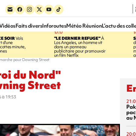
Vidéos
Faits divers
Inforoutes
Météo Réunion
L’actu des coll
17:17
1
CE SOIR
Vols
"LE DERNIER REFUGE"
À
S
rt d'une
Los Angeles, un homme vit
d
cottes minute,
dans un panneau
p
unes
publicitaire pour promouvoir
m
un film Netflix
a
n marche pour Downing Street
oi du Nord"
ning Street
En
6 à 19:53
21:0
Pak
pac
au 
20:0