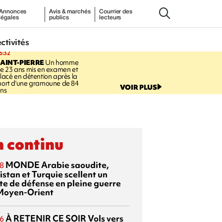
Annonces
Avis & marchés
Courrier des
légales
publics
lecteurs
ectivités
6:32
AINT-PIERRE
Un homme
e 23 ans mis en examen et
lacé en détention après la
ort d'une gramoune de 84
VOIR PLUS
ns
 continu
MONDE
Arabie saoudite,
8
istan et Turquie scellent un
te de défense en pleine guerre
Moyen-Orient
À RETENIR CE SOIR
Vols vers
6