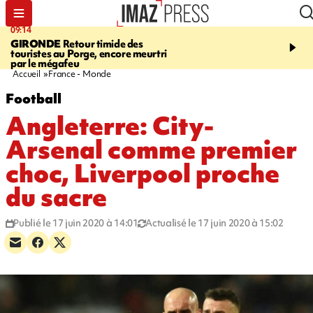
09:14
13:09
GIRONDE
Retour timide des
CONFLIT
Des échanges
touristes au Porge, encore meurtri
font cinq morts en Ukrai
par le mégafeu
Russie
Accueil
France - Monde
Football
Angleterre: City-
Arsenal comme premier
choc, Liverpool proche
du sacre
Publié le 17 juin 2020 à 14:01
Actualisé le 17 juin 2020 à 15:02