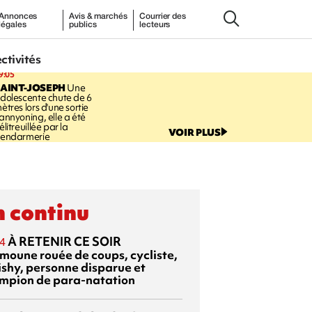
Annonces
Avis & marchés
Courrier des
légales
publics
lecteurs
ectivités
9:05
AINT-JOSEPH
Une
dolescente chute de 6
ètres lors d'une sortie
annyoning, elle a été
élitreuillée par la
VOIR PLUS
endarmerie
 continu
À RETENIR CE SOIR
4
moune rouée de coups, cycliste,
ishy, personne disparue et
mpion de para-natation