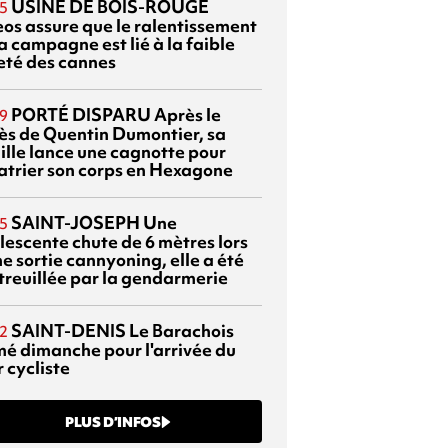
USINE DE BOIS-ROUGE
5
eos assure que le ralentissement
a campagne est lié à la faible
eté des cannes
PORTÉ DISPARU
Après le
9
ès de Quentin Dumontier, sa
ille lance une cagnotte pour
atrier son corps en Hexagone
SAINT-JOSEPH
Une
5
lescente chute de 6 mètres lors
e sortie cannyoning, elle a été
itreuillée par la gendarmerie
SAINT-DENIS
Le Barachois
2
mé dimanche pour l'arrivée du
 cycliste
PLUS D’INFOS