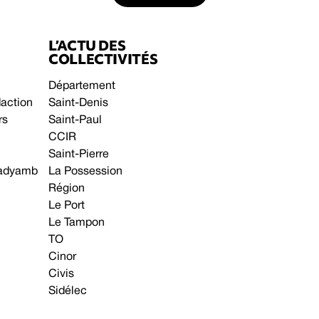
L’ACTU DES
COLLECTIVITÉS
Département
daction
Saint-Denis
rs
Saint-Paul
CCIR
Saint-Pierre
 gadyamb
La Possession
Région
Le Port
Le Tampon
TO
Cinor
Civis
Sidélec