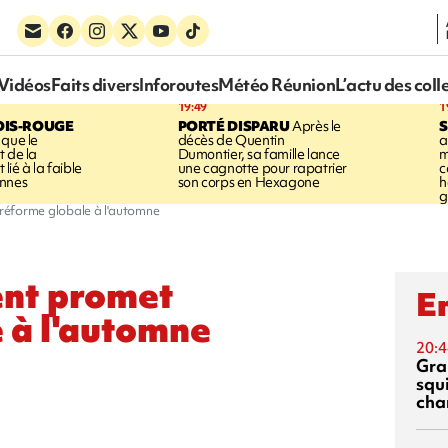
Vidéos
Faits divers
Inforoutes
Météo Réunion
L’actu des coll
19:49
1
OIS-ROUGE
PORTÉ DISPARU
Après le
S
 que le
décès de Quentin
a
t de la
Dumontier, sa famille lance
m
ié à la faible
une cagnotte pour rapatrier
c
annes
son corps en Hexagone
h
g
réforme globale à l'automne
ent promet
En
 à l'automne
20:4
Gra
squ
cha