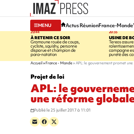
Actus Réunion
France-Monde
MENU
20:44
20:35
À RETENIR CE SOIR
USINE DE B
Gramoune rouée de coups,
Tereos assure
cycliste, squishy, personne
ralentissemen
disparue et champion de
campagne est l
para-natation
pureté des c
Accueil
France - Monde
APL: le gouvernement promet une 
Projet de loi
APL: le gouvernem
une réforme globale
Publié le 25 juillet 2017 à 11:01