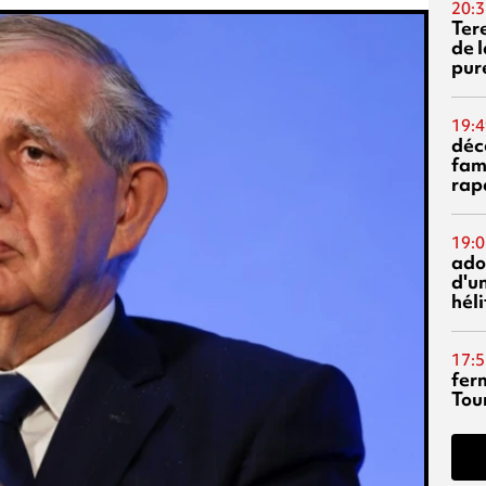
20:3
Ter
de l
pur
19:4
déc
fam
rap
19:0
ado
d'un
hél
17:5
fer
Tour