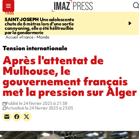
19:05
20:44
SAINT-JOSEPH
Une adolescente
À RETENIR CE SOIR
G
chute de 6 mètres lors d'une sortie
rouée de coups, cycliste,
cannyoning, elle a été hélitreuillée
personne disparue et c
par la gendarmerie
para-natation
Accueil
France - Monde
Tension internationale
Après l'attentat de
Mulhouse, le
gouvernement français
met la pression sur Alger
Publié le 24 février 2025 à 21:38
Actualisé le 24 février 2025 à 23:05