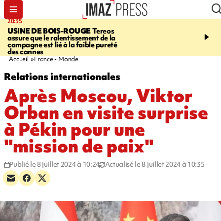
20:35
05:30
USINE DE BOIS-ROUGE
Tereos
SAINT-DENIS
Réouvert
assure que le ralentissement de la
téléphérique Papang à p
campagne est lié à la faible pureté
heures ce vendredi
des cannes
Accueil
France - Monde
Relations internationales
Après Moscou, Viktor
Orban en visite surprise
à Pékin pour une
"mission de paix"
Publié le 8 juillet 2024 à 10:24
Actualisé le 8 juillet 2024 à 10:35