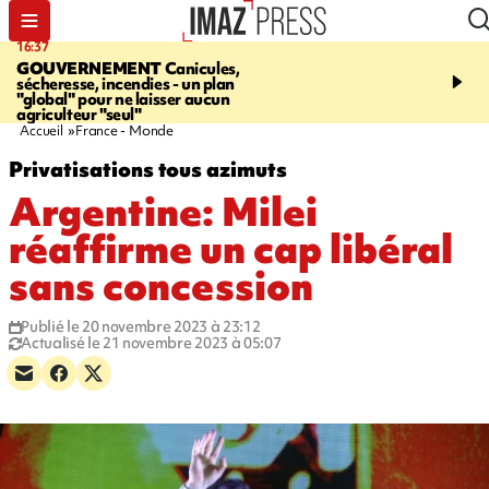
16:37
20:23
GOUVERNEMENT
Canicules,
À RETENIR CE SOIR
H
sécheresse, incendies - un plan
interpellé, coprs retrouv
"global" pour ne laisser aucun
conducteurs, fin de grèv
agriculteur "seul"
maltraités
Accueil
France - Monde
Privatisations tous azimuts
Argentine: Milei
réaffirme un cap libéral
sans concession
Publié le 20 novembre 2023 à 23:12
Actualisé le 21 novembre 2023 à 05:07