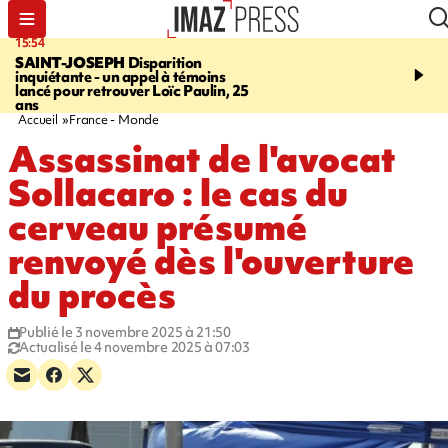
15:54
17:52
SAINT-JOSEPH
Disparition
SAINT-DENIS
Le Barac
inquiétante - un appel à témoins
dimanche pour l'arrivée
lancé pour retrouver Loïc Paulin, 25
cycliste
ans
Accueil
France - Monde
Assassinat de l'avocat
Sollacaro : le cas du
cerveau présumé
renvoyé dès l'ouverture
du procès
Publié le 3 novembre 2025 à 21:50
Actualisé le 4 novembre 2025 à 07:03