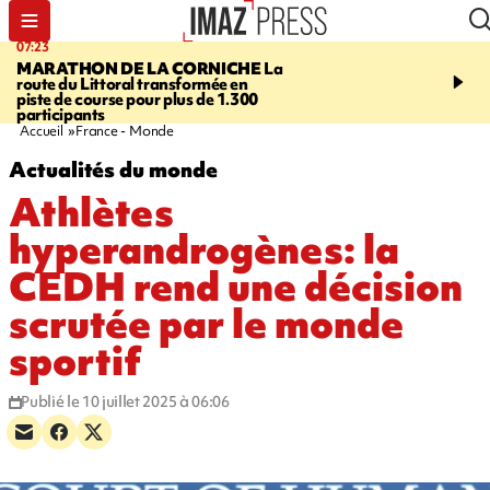
07:23
08:37
MARATHON DE LA CORNICHE
La
SAINT-DENIS
Lancemen
route du Littoral transformée en
braderie de l'océan pour
piste de course pour plus de 1.300
pouvoir d'achat des fami
participants
soutenir les commerçan
Accueil
France - Monde
Actualités du monde
Athlètes
hyperandrogènes: la
CEDH rend une décision
scrutée par le monde
sportif
Publié le 10 juillet 2025 à 06:06