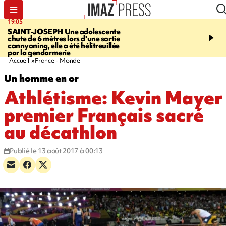
19:05
20:44
SAINT-JOSEPH
Une adolescente
À RETENIR CE SOIR
G
chute de 6 mètres lors d'une sortie
rouée de coups, cycliste,
cannyoning, elle a été hélitreuillée
personne disparue et c
par la gendarmerie
para-natation
Accueil
France - Monde
Un homme en or
Athlétisme: Kevin Mayer
premier Français sacré
au décathlon
Publié le 13 août 2017 à 00:13