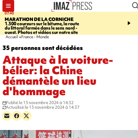
07:40
10:33
MARATHON DE LA CORNICHE
ASSOCIATIONS
Protec
1.300 coureurs sur le bitume, la route
l’enfance - une nouvelle
du littoral fermée dans le sens nord -
Stop VIF organisée à La
ouest. Photos et vidéos sur notre site
Accueil
France - Monde
35 personnes sont décédées
Attaque à la voiture-
bélier: la Chine
démantèle un lieu
d'hommage
Publié le 13 novembre 2024 à 14:32
Actualisé le 13 novembre 2024 à 14:37