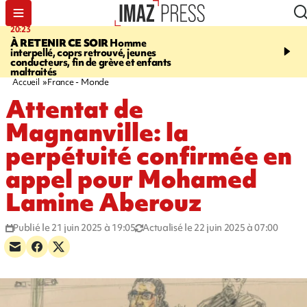
20:23
06:04
À RETENIR CE SOIR
Homme
EMPLOIS
Difficultés d
interpellé, coprs retrouvé, jeunes
à La Réunion - des agric
conducteurs, fin de grève et enfants
envisagent de mettre des
maltraités
étrangers dans les cha
Accueil
France - Monde
Attentat de
Magnanville: la
perpétuité confirmée en
appel pour Mohamed
Lamine Aberouz
Publié le 21 juin 2025 à 19:05
Actualisé le 22 juin 2025 à 07:00