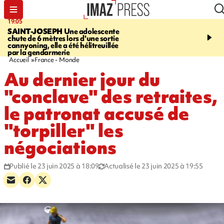
19:05
20:44
SAINT-JOSEPH
Une adolescente
À RETENIR CE SOIR
G
chute de 6 mètres lors d'une sortie
rouée de coups, cycliste,
cannyoning, elle a été hélitreuillée
personne disparue et c
par la gendarmerie
para-natation
Accueil
France - Monde
Au dernier jour du
"conclave" des retraites,
le patronat accusé de
"torpiller" les
négociations
Publié le 23 juin 2025 à 18:09
Actualisé le 23 juin 2025 à 19:55