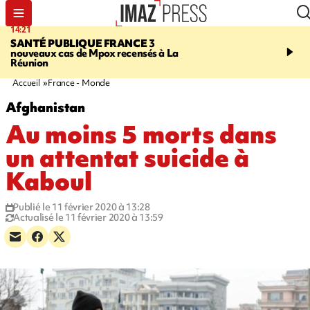
14:21
16:16
SANTÉ PUBLIQUE FRANCE
3
PRUDENCE
Des cocote
nouveaux cas de Mpox recensés à La
vendues chez Carrefour
Réunion
Réunion risquent d'expl
Accueil
France - Monde
Afghanistan
Au moins 5 morts dans
un attentat suicide à
Kaboul
Publié le 11 février 2020 à 13:28
Actualisé le 11 février 2020 à 13:59