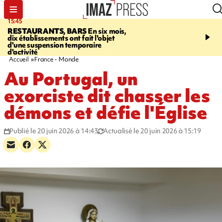
15:45
17:17
RESTAURANTS, BARS
En six mois,
"LE DERNIER REFUG
dix établissements ont fait l'objet
Angeles, un homme vit 
d'une suspension temporaire
panneau publicitaire po
d'activité
promouvoir un film Netf
Accueil
France - Monde
Au Portugal, un
exorciste dit chasser les
démons et défie l'Église
Publié le 20 juin 2026 à 14:43
Actualisé le 20 juin 2026 à 15:19