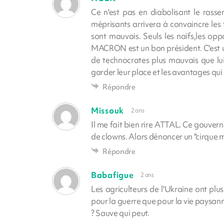
Ce n'est pas en diabolisant le ras
méprisants arrivera à convaincre les 
sont mauvais. Seuls les naïfs,les opp
MACRON est un bon président. C'est un
de technocrates plus mauvais que lu
garder leur place et les avantages qui
Répondre
Missouk
2 ans
Il me fait bien rire ATTAL. Ce gouver
de clowns. Alors dénoncer un "cirque m
Répondre
Babafigue
2 ans
Les agriculteurs de l'Ukraine ont plu
pour la guerre que pour la vie paysan
? Sauve qui peut.