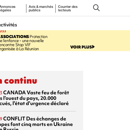
Annonces
Avis & marchés
Courrier des
légales
publics
lecteurs
ectivités
0:33
ASSOCIATIONS
Protection
e l’enfance - une nouvelle
encontre Stop VIF
VOIR PLUS
rganisée à La Réunion
 continu
CANADA
Vaste feu de forêt
3
s l'ouest du pays, 20.000
cués, l'état d'urgence déclaré
CONFLIT
Des échanges de
9
ppes font cinq morts en Ukraine
n Russie