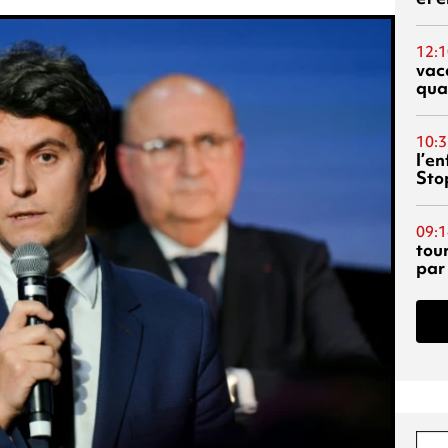
12:1
vac
qua
10:3
l’e
Sto
09:1
tou
par