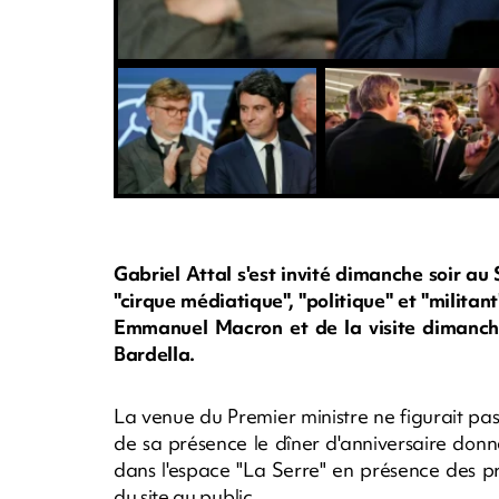
Gabriel Attal s'est invité dimanche soir au
"cirque médiatique", "politique" et "milita
Emmanuel Macron et de la visite dimanch
Bardella.
La venue du Premier ministre ne figurait pas
de sa présence le dîner d'anniversaire don
dans l'espace "La Serre" en présence des pr
du site au public.