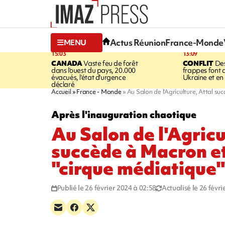
Actus Réunion
France-Monde
MENU
15:03
13:09
CANADA
Vaste feu de forêt
CONFLIT
Des
dans l'ouest du pays, 20.000
frappes font 
évacués, l'état d'urgence
Ukraine et en
déclaré
Accueil
France - Monde
Au Salon de l'Agriculture, Attal s
Après l'inauguration chaotique
Au Salon de l'Agricu
succède à Macron et
"cirque médiatique"
Publié le 26 février 2024 à 02:58
Actualisé le 26 févr