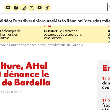
Vidéos
Faits divers
Inforoutes
Météo Réunion
L’actu des coll
12:10
1
 échanges de
LE PORT
La karavane
cinq morts en
vacances débarque dans
d
 Russie
les quartiers
r
o
uccède à Macron et dénonce le "cirque médiatique" de Bardella
lture, Attal
En
 dénonce le
15:0
 de Bardella
dan
éva
ier 2024 à 06:20
13:0
fra
et e