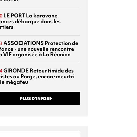
LE PORT
La karavane
0
ances débarque dans les
rtiers
ASSOCIATIONS
Protection de
3
nfance - une nouvelle rencontre
p VIF organisée à La Réunion
GIRONDE
Retour timide des
4
ristes au Porge, encore meurtri
 le mégafeu
PLUS D’INFOS