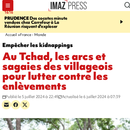
16:16
20:06
PRUDENCE
Des cocotes minute
À RETENIR CE SOIR
Vo
vendues chez Carrefour à La
l'Asie, mort d'une gram
Réunion risquent d'exploser
cocottes minute, Guan D
footballeurs
Accueil
France - Monde
Empêcher les kidnappings
Au Tchad, les arcs et
sagaies des villageois
pour lutter contre les
enlèvements
Publié le 5 juillet 2024 à 22:49
Actualisé le 6 juillet 2024 à 07:39