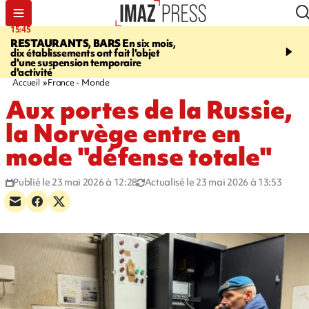
15:45
17:17
RESTAURANTS, BARS
En six mois,
"LE DERNIER REFUG
dix établissements ont fait l'objet
Angeles, un homme vit 
d'une suspension temporaire
panneau publicitaire po
d'activité
promouvoir un film Netf
Accueil
France - Monde
Aux portes de la Russie,
la Norvège entre en
mode "défense totale"
Publié le 23 mai 2026 à 12:28
Actualisé le 23 mai 2026 à 13:53