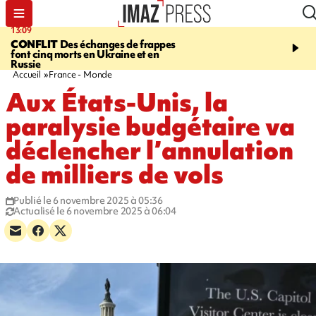
13:09
17:14
CONFLIT
Des échanges de frappes
ESCALADE
Quatre méd
font cinq morts en Ukraine et en
européennes pour les je
Russie
grimpeurs réunionnais 
Accueil
France - Monde
Aux États-Unis, la
paralysie budgétaire va
déclencher l’annulation
de milliers de vols
Publié le 6 novembre 2025 à 05:36
Actualisé le 6 novembre 2025 à 06:04