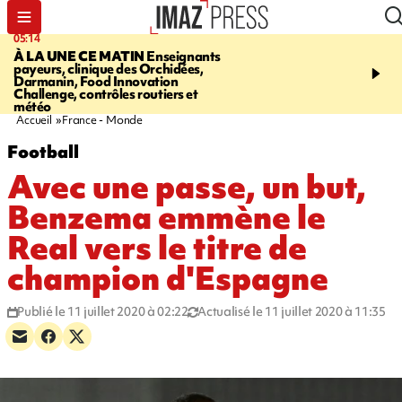
05:14
07:08
À LA UNE CE MATIN
Enseignants
LE PORT
L'incendie à la
payeurs, clinique des Orchidées,
Orchidées pourrait avoi
Darmanin, Food Innovation
conséquences pour les p
Challenge, contrôles routiers et
Réunion
météo
Accueil
France - Monde
Football
Avec une passe, un but,
Benzema emmène le
Real vers le titre de
champion d'Espagne
Publié le 11 juillet 2020 à 02:22
Actualisé le 11 juillet 2020 à 11:35