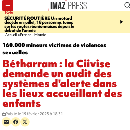
10:46
13:49
SÉCURITÉ ROUTIÈRE
Un motard
JUSTICE
Violences sexu
décède en juillet, 18 personnes tuées
mineurs - un courrier d
sur les routes réunionnaises depuis le
pointe les défaillances 
début de l'année
Accueil
France - Monde
160.000 mineurs victimes de violences
sexuelles
Bétharram : la Ciivise
demande un audit des
systèmes d'alerte dans
les lieux accueillant des
enfants
Publié le 19 février 2025 à 18:31