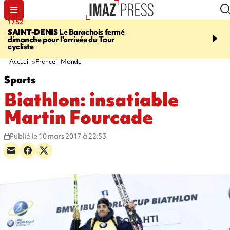
17:52
20:35
SAINT-DENIS
Le Barachois fermé
USINE DE BOIS-ROU
dimanche pour l'arrivée du Tour
assure que le ralentisse
cycliste
campagne est lié à la fai
des cannes
Accueil
France - Monde
Sports
Biathlon: insatiable
Martin Fourcade
Publié le 10 mars 2017 à 22:53