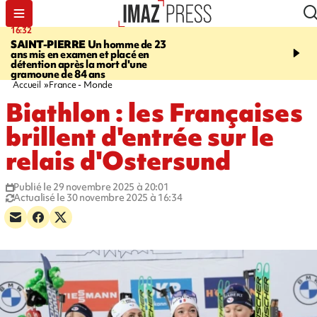
16:32
21:08
SAINT-PIERRE
Un homme de 23
MONDE
Arabie saoudit
ans mis en examen et placé en
et Turquie scellent un p
détention après la mort d'une
défense en pleine guerr
gramoune de 84 ans
Orient
Accueil
France - Monde
Biathlon : les Françaises
brillent d'entrée sur le
relais d'Ostersund
Publié le 29 novembre 2025 à 20:01
Actualisé le 30 novembre 2025 à 16:34