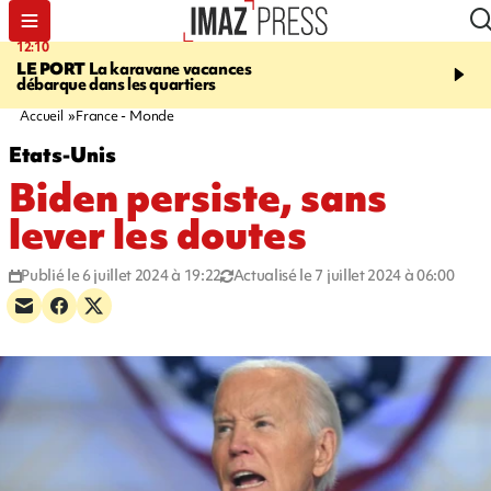
12:10
16:49
LE PORT
La karavane vacances
ÉTANG-SALÉ
Un requi
débarque dans les quartiers
bouledogue observé près
de baignade, le spot év
Accueil
France - Monde
Etats-Unis
Biden persiste, sans
lever les doutes
Publié le 6 juillet 2024 à 19:22
Actualisé le 7 juillet 2024 à 06:00