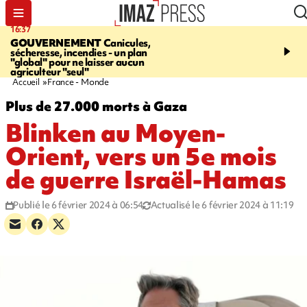
16:37
20:23
GOUVERNEMENT
Canicules,
À RETENIR CE SOIR
H
sécheresse, incendies - un plan
interpellé, coprs retrouv
"global" pour ne laisser aucun
conducteurs, fin de grèv
agriculteur "seul"
maltraités
Accueil
France - Monde
Plus de 27.000 morts à Gaza
Blinken au Moyen-
Orient, vers un 5e mois
de guerre Israël-Hamas
Publié le 6 février 2024 à 06:54
Actualisé le 6 février 2024 à 11:19