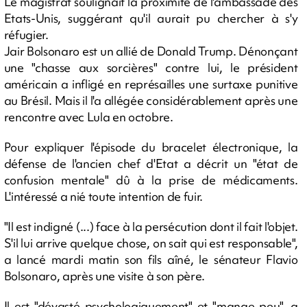
Le magistrat soulignait la proximité de l'ambassade des
Etats-Unis, suggérant qu'il aurait pu chercher à s'y
réfugier.
Jair Bolsonaro est un allié de Donald Trump. Dénonçant
une "chasse aux sorcières" contre lui, le président
américain a infligé en représailles une surtaxe punitive
au Brésil. Mais il l'a allégée considérablement après une
rencontre avec Lula en octobre.
Pour expliquer l'épisode du bracelet électronique, la
défense de l'ancien chef d'Etat a décrit un "état de
confusion mentale" dû à la prise de médicaments.
L'intéressé a nié toute intention de fuir.
"Il est indigné (...) face à la persécution dont il fait l'objet.
S'il lui arrive quelque chose, on sait qui est responsable",
a lancé mardi matin son fils aîné, le sénateur Flavio
Bolsonaro, après une visite à son père.
Il est "dévasté psychologiquement" et "mange peu", a