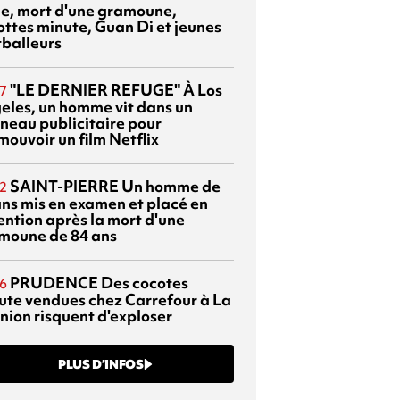
sie, mort d'une gramoune,
ottes minute, Guan Di et jeunes
tballeurs
"LE DERNIER REFUGE"
À Los
7
eles, un homme vit dans un
neau publicitaire pour
mouvoir un film Netflix
SAINT-PIERRE
Un homme de
2
ans mis en examen et placé en
ention après la mort d'une
moune de 84 ans
PRUDENCE
Des cocotes
6
ute vendues chez Carrefour à La
nion risquent d'exploser
PLUS D’INFOS