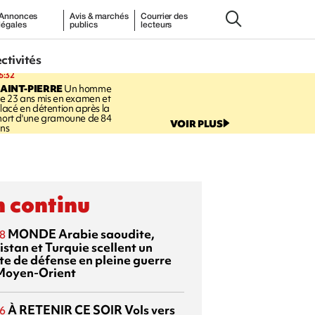
Annonces
Avis & marchés
Courrier des
légales
publics
lecteurs
ectivités
6:32
AINT-PIERRE
Un homme
e 23 ans mis en examen et
lacé en détention après la
ort d'une gramoune de 84
VOIR PLUS
ns
 continu
MONDE
Arabie saoudite,
8
istan et Turquie scellent un
te de défense en pleine guerre
Moyen-Orient
À RETENIR CE SOIR
Vols vers
6