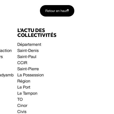
Retour en haut
L’ACTU DES
COLLECTIVITÉS
Département
daction
Saint-Denis
rs
Saint-Paul
CCIR
Saint-Pierre
 gadyamb
La Possession
Région
Le Port
Le Tampon
TO
Cinor
Civis