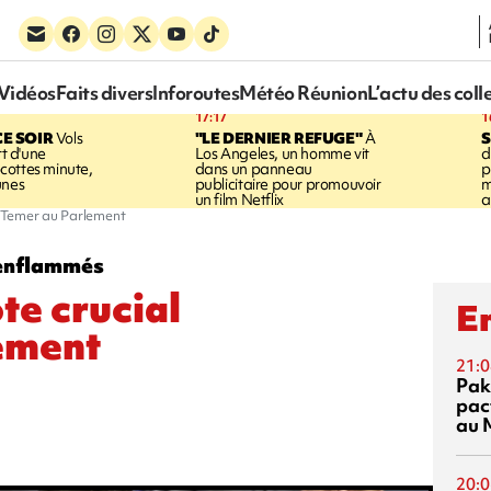
Vidéos
Faits divers
Inforoutes
Météo Réunion
L’actu des coll
17:17
1
CE SOIR
Vols
"LE DERNIER REFUGE"
À
S
rt d'une
Los Angeles, un homme vit
d
cottes minute,
dans un panneau
p
unes
publicitaire pour promouvoir
m
un film Netflix
a
ur Temer au Parlement
 enflammés
ote crucial
En
ement
21:0
Pak
pac
au 
20:0