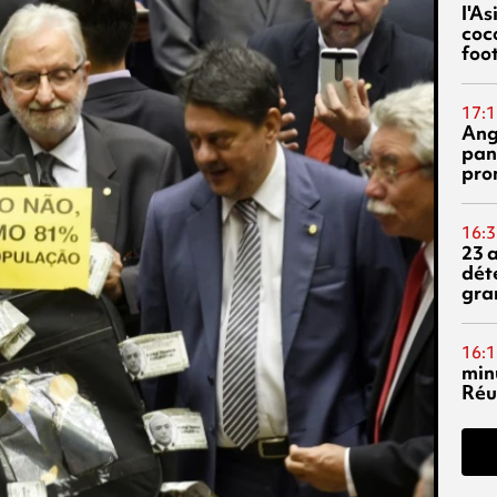
l'A
coc
foo
17:1
Ang
pan
pro
16:3
23 
dét
gra
16:1
min
Réu