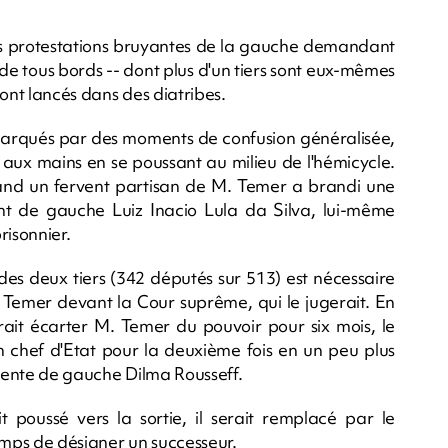
s protestations bruyantes de la gauche demandant
 de tous bords -- dont plus d'un tiers sont eux-mêmes
sont lancés dans des diatribes.
 marqués par des moments de confusion généralisée,
aux mains en se poussant au milieu de l'hémicycle.
and un fervent partisan de M. Temer a brandi une
dent de gauche Luiz Inacio Lula da Silva, lui-même
isonnier.
des deux tiers (342 députés sur 513) est nécessaire
 Temer devant la Cour suprême, qui le jugerait. En
rait écarter M. Temer du pouvoir pour six mois, le
on chef d'Etat pour la deuxième fois en un peu plus
idente de gauche Dilma Rousseff.
 poussé vers la sortie, il serait remplacé par le
mps de désigner un successeur.