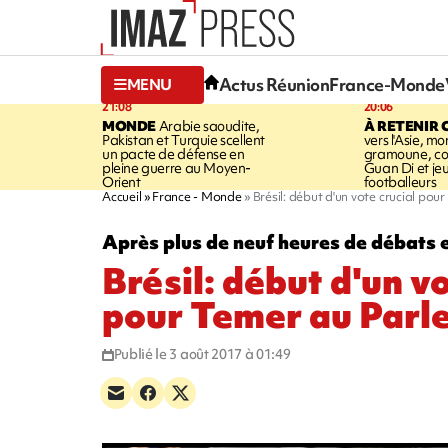
Actus Réunion
France-Monde
MENU
21:08
20:06
MONDE
Arabie saoudite,
À RETENIR 
Pakistan et Turquie scellent
vers l'Asie, mo
un pacte de défense en
gramoune, co
pleine guerre au Moyen-
Guan Di et je
Orient
footballeurs
Accueil
France - Monde
Brésil: début d'un vote crucial po
Après plus de neuf heures de débats
Brésil: début d'un v
pour Temer au Parl
Publié le 3 août 2017 à 01:49