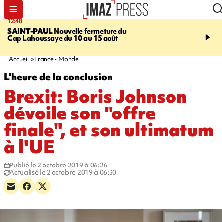
12:48
14:23
SAINT-PAUL
Nouvelle fermeture du
AFRIQUE DU SUD
Aprè
Cap Lahoussaye du 10 au 15 août
massif de migrants, la p
main-d'œuvre dans la na
ciel
Accueil
France - Monde
L'heure de la conclusion
Brexit: Boris Johnson
dévoile son "offre
finale", et son ultimatum
à l'UE
Publié le 2 octobre 2019 à 06:26
Actualisé le 2 octobre 2019 à 06:30