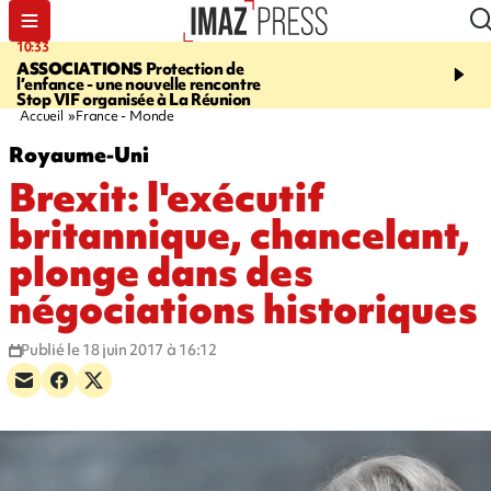
10:33
15:03
ASSOCIATIONS
Protection de
CANADA
Vaste feu de 
l’enfance - une nouvelle rencontre
l'ouest du pays, 20.000 
Stop VIF organisée à La Réunion
l'état d'urgence déclaré
Accueil
France - Monde
Royaume-Uni
Brexit: l'exécutif
britannique, chancelant,
plonge dans des
négociations historiques
Publié le 18 juin 2017 à 16:12