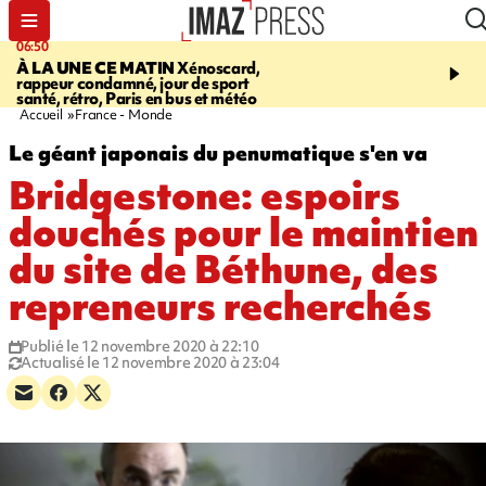
06:50
08:53
À LA UNE CE MATIN
Xénoscard,
SAINT-PAUL
Jour de S
rappeur condamné, jour de sport
2026 - bouger, s’informe
santé, rétro, Paris en bus et météo
soin de sa santé
Accueil
France - Monde
Le géant japonais du penumatique s'en va
Bridgestone: espoirs
douchés pour le maintien
du site de Béthune, des
repreneurs recherchés
Publié le 12 novembre 2020 à 22:10
Actualisé le 12 novembre 2020 à 23:04