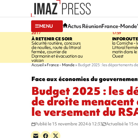
Actus Réunion
France-Monde
MENU
20:17
17:59
À RETENIR CE SOIR
INFOROUT
Sécurité routière, concours
la Corniche - 
de nouilles, route du littoral
Littoral ferm
fermée, courrier de
matin dans le
Darmanin et évacuation au
Ouest
volcan
Accueil
France - Monde
Budget 2025 : les départements d
Face aux économies du gouvernemen
Budget 2025 : les 
de droite menacent
le versement du RS
Publié le 15 novembre 2024 à 12:33
Actualisé le 15 