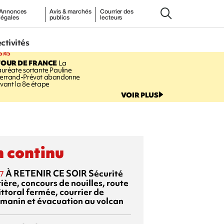
Annonces
Avis & marchés
Courrier des
légales
publics
lecteurs
ectivités
5:45
TOUR DE FRANCE
La
auréate sortante Pauline
errand-Prévot abandonne
vant la 8e étape
VOIR PLUS
 continu
À RETENIR CE SOIR
Sécurité
7
ière, concours de nouilles, route
ittoral fermée, courrier de
manin et évacuation au volcan