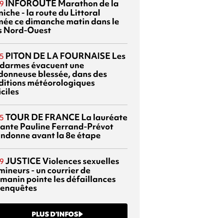
INFOROUTE
Marathon de la
9
iche - la route du Littoral
mée ce dimanche matin dans le
s Nord-Ouest
PITON DE LA FOURNAISE
Les
5
darmes évacuent une
donneuse blessée, dans des
ditions météorologiques
iciles
TOUR DE FRANCE
La lauréate
5
tante Pauline Ferrand-Prévot
ndonne avant la 8e étape
JUSTICE
Violences sexuelles
9
mineurs - un courrier de
manin pointe les défaillances
 enquêtes
PLUS D’INFOS