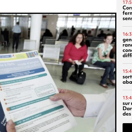
17:5
Corn
fer
sen
16:3
gen
ran
con
diff
15:4
sor
aba
13:4
sur 
Dar
des