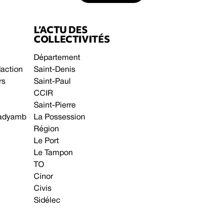
L’ACTU DES
COLLECTIVITÉS
Département
daction
Saint-Denis
rs
Saint-Paul
CCIR
Saint-Pierre
 gadyamb
La Possession
Région
Le Port
Le Tampon
TO
Cinor
Civis
Sidélec