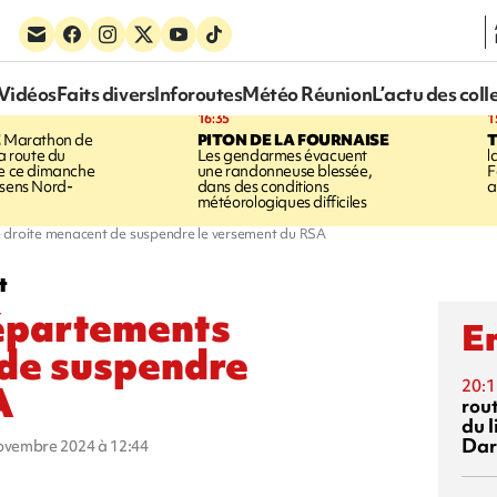
Vidéos
Faits divers
Inforoutes
Météo Réunion
L’actu des coll
16:35
1
E
Marathon de
PITON DE LA FOURNAISE
la route du
Les gendarmes évacuent
l
ée ce dimanche
une randonneuse blessée,
F
 sens Nord-
dans des conditions
a
météorologiques difficiles
e droite menacent de suspendre le versement du RSA
t
départements
En
 de suspendre
20:1
A
rout
du l
Dar
novembre 2024 à 12:44