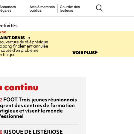
Annonces
Avis & marchés
Courrier des
légales
publics
lecteurs
ectivités
7:58
AINT-DENIS
La
éouverture du téléphérique
apang finalement annulée
 cause d'un problème
VOIR PLUS
echnique
 continu
FOOT
Trois jeunes réunionnais
2
ègrent des centres de formation
stigieux et visent le monde
fessionnel
RISQUE DE LISTÉRIOSE
8