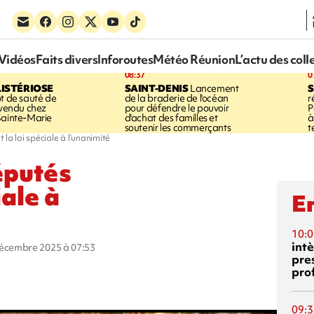
Vidéos
Faits divers
Inforoutes
Météo Réunion
L’actu des coll
08:37
0
LISTÉRIOSE
SAINT-DENIS
Lancement
S
ot de sauté de
de la braderie de l'océan
r
 vendu chez
pour défendre le pouvoir
P
Sainte-Marie
d'achat des familles et
à
soutenir les commerçants
t
la loi spéciale à l’unanimité
éputés
iale à
En
10:0
int
décembre 2025 à 07:53
pre
pro
09:3