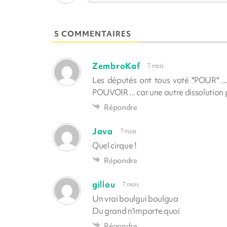
5 COMMENTAIRES
ZembroKaf
7 mois
Les députés ont tous voté "POUR" ...
POUVOIR ... car une autre dissolution pl
Répondre
Java
7 mois
Quel cirque !
Répondre
gillou
7 mois
Un vrai boulgui boulgua
Du grand n'importe quoi
Répondre