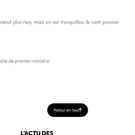
nd plus rien, mais on est tranquilles: ils vont pouvoir
site de premier ministre
Retour en haut
L’ACTU DES