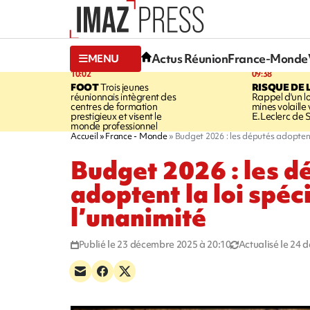
Actus Réunion
France-Monde
MENU
10:02
09:38
FOOT
Trois jeunes
RISQUE DE 
réunionnais intègrent des
Rappel d'un l
centres de formation
mines volaille
prestigieux et visent le
E.Leclerc de 
monde professionnel
Accueil
France - Monde
Budget 2026 : les députés adoptent 
Budget 2026 : les d
adoptent la loi spéc
l’unanimité
Publié le 23 décembre 2025 à 20:10
Actualisé le 24 