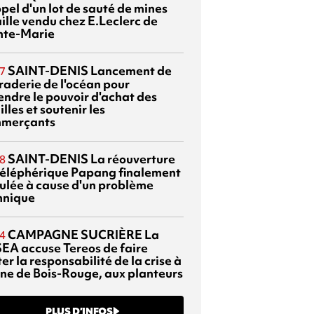
pel d'un lot de sauté de mines
aille vendu chez E.Leclerc de
nte-Marie
SAINT-DENIS
Lancement de
7
braderie de l'océan pour
endre le pouvoir d'achat des
lles et soutenir les
merçants
SAINT-DENIS
La réouverture
8
téléphérique Papang finalement
ulée à cause d'un problème
hnique
CAMPAGNE SUCRIÈRE
La
4
EA accuse Tereos de faire
er la responsabilité de la crise à
sine de Bois-Rouge, aux planteurs
PLUS D’INFOS