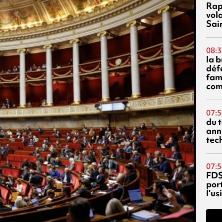
Rap
vol
Sai
08:3
la 
déf
fami
com
07:5
du 
ann
tec
07:5
FDS
port
l'u