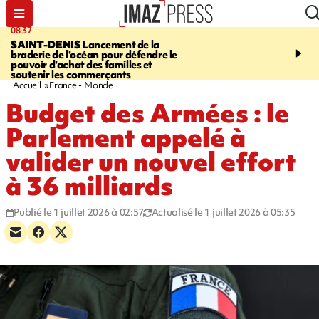
08:37
10:44
SAINT-DENIS
Lancement de la
SAINT-DENIS
Les lions 
braderie de l'océan pour défendre le
dragons paradent dans l
pouvoir d'achat des familles et
ville pour fêter Guan Di.
soutenir les commerçants
photos sur notre site
Accueil
France - Monde
Budget des Armées : le
Parlement appelé à
valider un nouvel effort
à 36 milliards
Publié le 1 juillet 2026 à 02:57
Actualisé le 1 juillet 2026 à 05:35