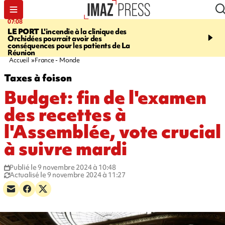
07:08
09:56
LE PORT
L'incendie à la clinique des
VIOLENCES SEXUELL
Orchidées pourrait avoir des
MINEURS
L'association 
conséquences pour les patients de La
judiciaire dénonce une "
Réunion
Darmanin
Accueil
France - Monde
Taxes à foison
Budget: fin de l'examen
des recettes à
l'Assemblée, vote crucial
à suivre mardi
Publié le 9 novembre 2024 à 10:48
Actualisé le 9 novembre 2024 à 11:27