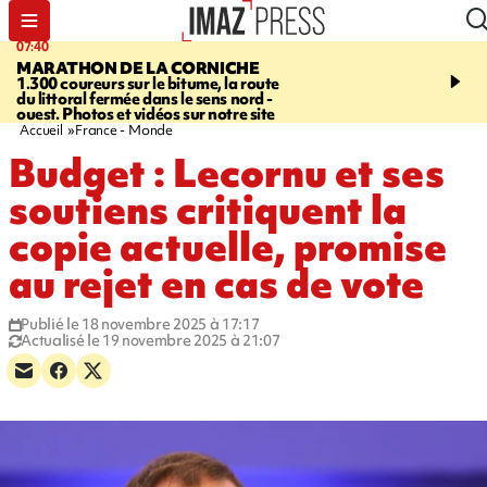
07:40
10:33
MARATHON DE LA CORNICHE
ASSOCIATIONS
Protec
1.300 coureurs sur le bitume, la route
l’enfance - une nouvelle
du littoral fermée dans le sens nord -
Stop VIF organisée à La
ouest. Photos et vidéos sur notre site
Accueil
France - Monde
Budget : Lecornu et ses
soutiens critiquent la
copie actuelle, promise
au rejet en cas de vote
Publié le 18 novembre 2025 à 17:17
Actualisé le 19 novembre 2025 à 21:07