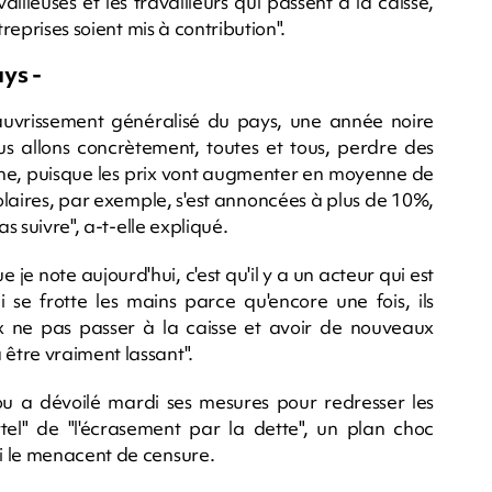
illeuses et les travailleurs qui passent à la caisse,
treprises soient mis à contribution".
ys -
uvrissement généralisé du pays, une année noire
Nous allons concrètement, toutes et tous, perdre des
aine, puisque les prix vont augmenter en moyenne de
colaires, par exemple, s'est annoncées à plus de 10%,
s suivre", a-t-elle expliqué.
ue je note aujourd'hui, c'est qu'il y a un acteur qui est
 se frotte les mains parce qu'encore une fois, ils
ux ne pas passer à la caisse et avoir de nouveaux
être vraiment lassant".
ou a dévoilé mardi ses mesures pour redresser les
el" de "l'écrasement par la dette", un plan choc
i le menacent de censure.