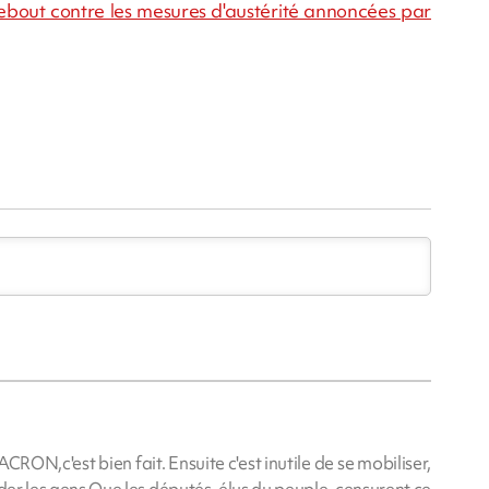
debout contre les mesures d'austérité annoncées par
CRON,c'est bien fait. Ensuite c'est inutile de se mobiliser,
der les gens.Que les députés, élus du peuple ,censurent ce