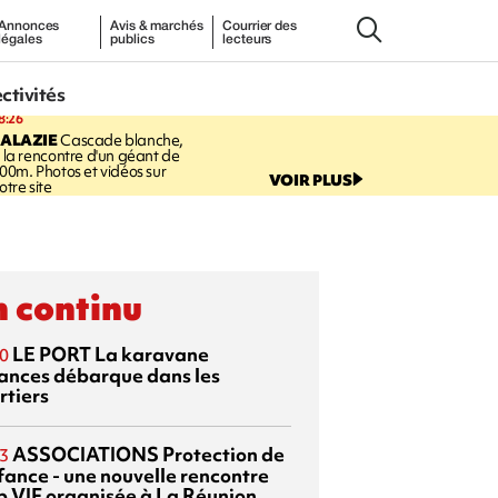
Annonces
Avis & marchés
Courrier des
légales
publics
lecteurs
ectivités
8:26
SALAZIE
Cascade blanche,
 la rencontre d'un géant de
00m. Photos et vidéos sur
VOIR PLUS
otre site
 continu
LE PORT
La karavane
0
ances débarque dans les
rtiers
ASSOCIATIONS
Protection de
3
nfance - une nouvelle rencontre
p VIF organisée à La Réunion