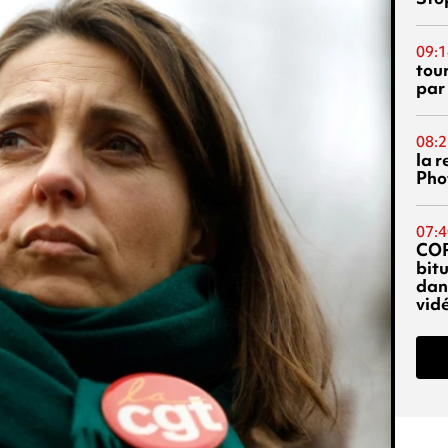
09:1
tou
par
08:2
la 
Phot
07:4
CO
bitu
dans
vidé