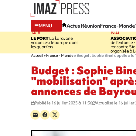
Actus Réunion
France-Monde
MENU
12:10
10:33
LE PORT
La karavane
ASSOCIATI
vacances débarque dans
de l’enfance -
les quartiers
rencontre Sto
organisée à L
Accueil
France - Monde
Budget : Sophie Binet appelle à la
Budget : Sophie Bine
"mobilisation" aprè
annonces de Bayro
Publié le 16 juillet 2025 à 11:36
Actualisé le 16 juille