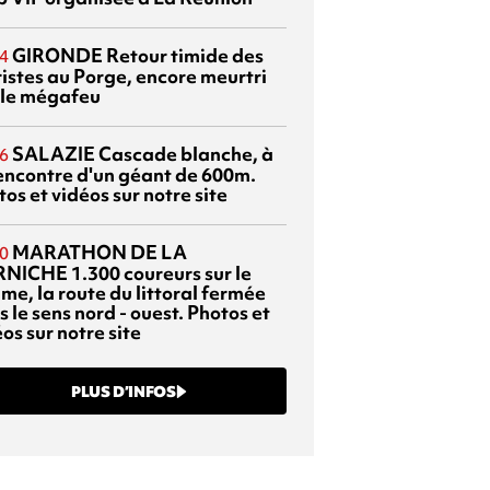
GIRONDE
Retour timide des
4
ristes au Porge, encore meurtri
 le mégafeu
SALAZIE
Cascade blanche, à
6
rencontre d'un géant de 600m.
os et vidéos sur notre site
MARATHON DE LA
0
RNICHE
1.300 coureurs sur le
me, la route du littoral fermée
 le sens nord - ouest. Photos et
os sur notre site
PLUS D’INFOS