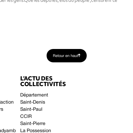
Retour en haut
L’ACTU DES
COLLECTIVITÉS
Département
daction
Saint-Denis
rs
Saint-Paul
CCIR
Saint-Pierre
 gadyamb
La Possession