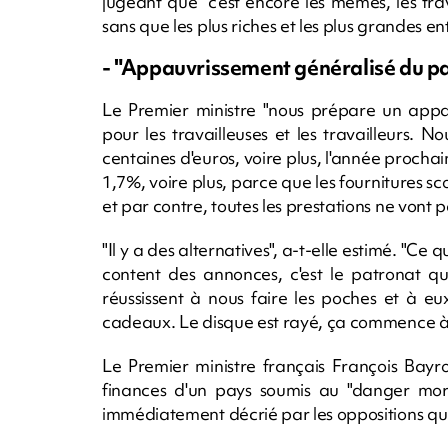
jugeant que "c'est encore les mêmes, les trava
sans que les plus riches et les plus grandes en
- "Appauvrissement généralisé du pa
Le Premier ministre "nous prépare un appa
pour les travailleuses et les travailleurs. 
centaines d'euros, voire plus, l'année proch
1,7%, voire plus, parce que les fournitures s
et par contre, toutes les prestations ne vont pa
"Il y a des alternatives", a-t-elle estimé. "Ce q
content des annonces, c'est le patronat qui
réussissent à nous faire les poches et à e
cadeaux. Le disque est rayé, ça commence à 
Le Premier ministre français François Bayr
finances d'un pays soumis au "danger mort
immédiatement décrié par les oppositions qu