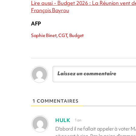
Lire aussi - Budget 2026 : La Réunion vent 
François Bayrou
AFP
Sophie Binet, CGT, Budget
1 COMMENTAIRES
HULK
1 an
D'abord il ne fallait appeler à voter MA
çà ne sert à rien. Pas la peine d'emmer