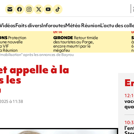
Vidéos
Faits divers
Inforoutes
Météo Réunion
L’actu des coll
09:14
0
ONS
Protection
GIRONDE
Retour timide
 une nouvelle
des touristes au Porge,
à
p VIF
encore meurtri par le
6
a Réunion
mégafeu
n
 "mobilisation" après les annonces de Bayrou
t appelle à la
s les
En
u
12:1
vac
t 2025 à 11:38
qua
10:3
l’e
Sto