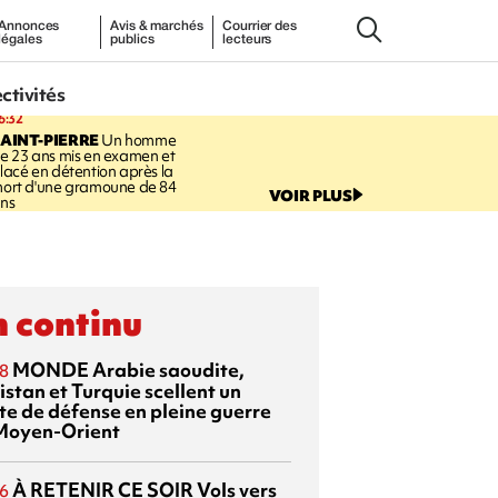
Annonces
Avis & marchés
Courrier des
légales
publics
lecteurs
ectivités
6:32
AINT-PIERRE
Un homme
e 23 ans mis en examen et
lacé en détention après la
ort d'une gramoune de 84
VOIR PLUS
ns
 continu
MONDE
Arabie saoudite,
8
istan et Turquie scellent un
te de défense en pleine guerre
Moyen-Orient
À RETENIR CE SOIR
Vols vers
6