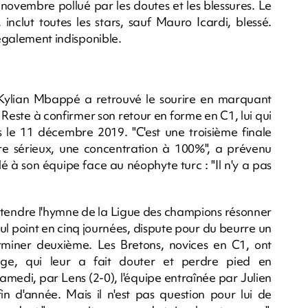
 novembre pollué par les doutes et les blessures. Le
nclut toutes les stars, sauf Mauro Icardi, blessé.
 également indisponible.
t Kylian Mbappé a retrouvé le sourire en marquant
 Reste à confirmer son retour en forme en C1, lui qui
 le 11 décembre 2019. "C'est une troisième finale
re sérieux, une concentration à 100%", a prévenu
lé à son équipe face au néophyte turc : "Il n'y a pas
ntendre l'hymne de la Ligue des champions résonner
ul point en cinq journées, dispute pour du beurre un
rminer deuxième. Les Bretons, novices en C1, ont
ge, qui leur a fait douter et perdre pied en
medi, par Lens (2-0), l'équipe entraînée par Julien
in d'année. Mais il n'est pas question pour lui de