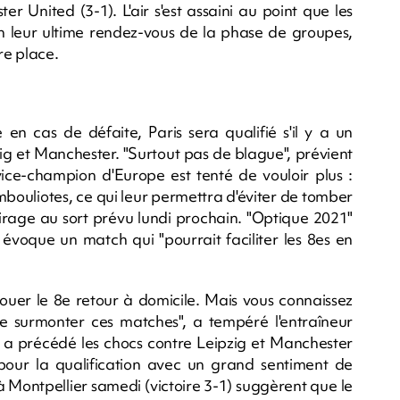
r United (3-1). L'air s'est assaini au point que les
on leur ultime rendez-vous de la phase de groupes,
re place.
 en cas de défaite, Paris sera qualifié s'il y a un
ig et Manchester. "Surtout pas de blague", prévient
vice-champion d'Europe est tenté de vouloir plus :
mbouliotes, ce qui leur permettra d'éviter de tomber
tirage au sort prévu lundi prochain. "Optique 2021"
ui évoque un match qui "pourrait faciliter les 8es en
 jouer le 8e retour à domicile. Mais vous connaissez
 de surmonter ces matches", a tempéré l'entraîneur
i a précédé les chocs contre Leipzig et Manchester
 pour la qualification avec un grand sentiment de
à Montpellier samedi (victoire 3-1) suggèrent que le