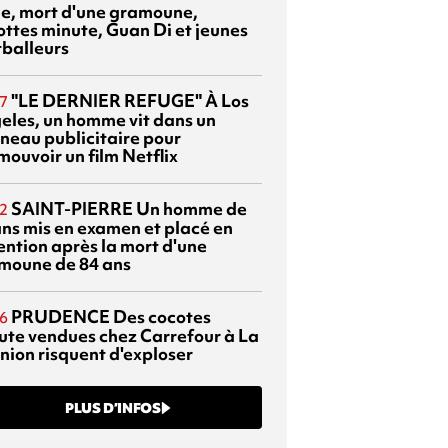
sie, mort d'une gramoune,
ottes minute, Guan Di et jeunes
tballeurs
"LE DERNIER REFUGE"
À Los
7
eles, un homme vit dans un
neau publicitaire pour
mouvoir un film Netflix
SAINT-PIERRE
Un homme de
2
ans mis en examen et placé en
ention après la mort d'une
moune de 84 ans
PRUDENCE
Des cocotes
6
ute vendues chez Carrefour à La
nion risquent d'exploser
PLUS D’INFOS